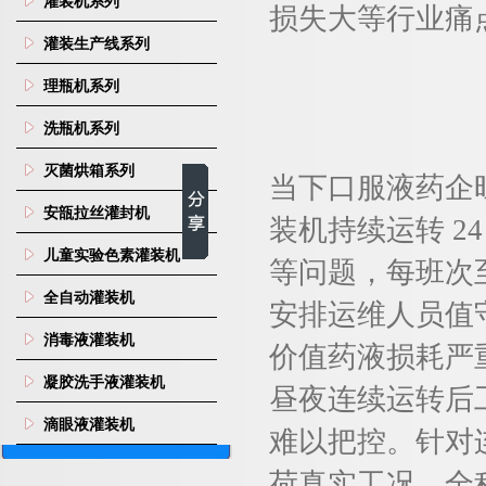
灌装机系列
损失大等行业痛
灌装生产线系列
理瓶机系列
洗瓶机系列
灭菌烘箱系列
当下口服液药企
安瓿拉丝灌封机
装机持续运转 
儿童实验色素灌装机
等问题，每班次至
全自动灌装机
安排运维人员值
消毒液灌装机
价值药液损耗严
凝胶洗手液灌装机
昼夜连续运转后
滴眼液灌装机
难以把控。针对
荷真实工况，全程