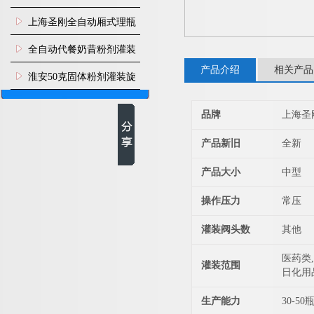
上海圣刚全自动厢式理瓶
机
全自动代餐奶昔粉剂灌装
产品介绍
相关产品
生产线
淮安50克固体粉剂灌装旋
盖机
品牌
上海圣
产品新旧
全新
产品大小
中型
操作压力
常压
灌装阀头数
其他
医药类,
灌装范围
日化用
生产能力
30-50