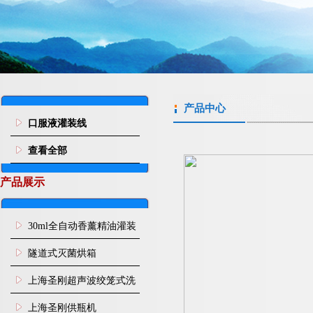
产品中心
口服液灌装线
查看全部
产品展示
30ml全自动香薰精油灌装
旋盖机
隧道式灭菌烘箱
上海圣刚超声波绞笼式洗
瓶机
上海圣刚供瓶机