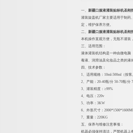
一、
新疆口服液灌装贴标机圣刚
灌装旋盖机厂家主要适用于制药
定，维护保养方便。
二、
新疆口服液灌装贴标机圣刚
本机操作直观方便，无瓶不灌装，
三、适用范围：
液体灌装机结构是一种由微电脑
毒液、润滑油及化妆品之类的液
四、技术参数：
1、适用规格：10ml-500ml（
2、产能：20-40瓶/分 50-70瓶/分 7
3、灌装精度：≥99%
4、电压：220v
5、功率：3KW
6、外形尺寸：2000*1500*160
7、重量：220KG
五、保养与维修注意事项：
机器必须保持清洁，严禁机器上