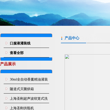
产品中心
口服液灌装线
查看全部
产品展示
30ml全自动香薰精油灌装
旋盖机
隧道式灭菌烘箱
上海圣刚超声波绞笼式洗
瓶机
上海圣刚供瓶机