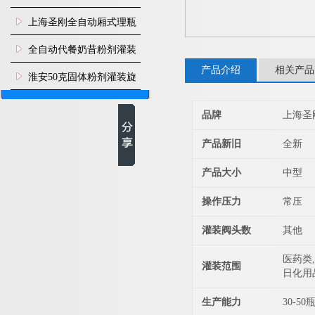
上海圣刚全自动厢式理瓶
机
全自动代餐奶昔粉剂灌装
产品介绍
相关产品
生产线
淮安50克固体粉剂灌装旋
盖机
品牌
上海圣
产品新旧
全新
产品大小
中型
操作压力
常压
灌装阀头数
其他
医药类,
灌装范围
日化用
生产能力
30-50