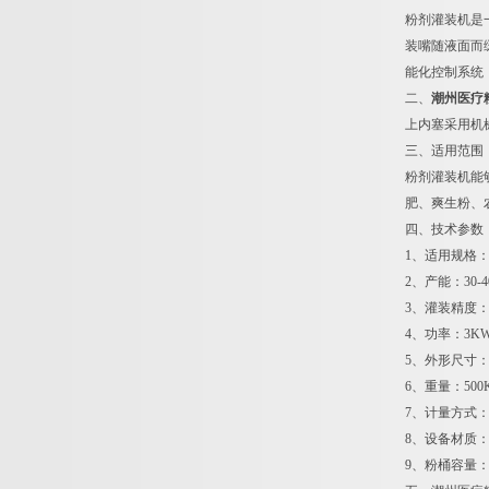
粉剂灌装机是
装嘴随液面而
能化控制系统
二、
潮州医疗
上内塞采用机
三、适用范围
粉剂灌装机能
肥、爽生粉、
四、技术参数
1、适用规格：
2、产能：30-
3、灌装精度：
4、功率：3K
5、外形尺寸：1
6、重量：500
7、计量方式
8、设备材质：
9、粉桶容量：