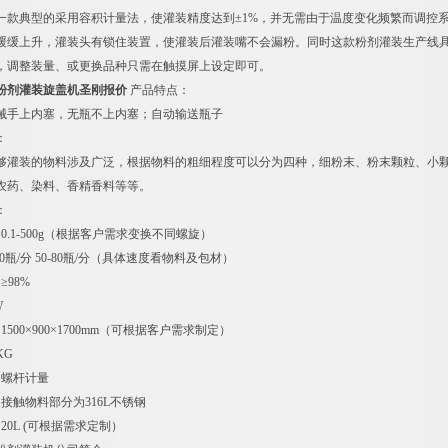
一款典型的采用容积计量法，使灌装精度达到±1%，并无需由于温度变化频繁而调控
缓缓上升，灌装头有锁住装置，使灌装后灌装嘴不会漏粉。同时这款粉剂灌装生产线
，调整装量、或更换品种只需在触摸屏上设定即可。
粉剂灌装旋盖机圣刚报价
产品特点：
械手上内塞，无瓶不上内塞；自动输送瓶子
：
够灌装的物料涉及广泛，根据物料的粗细程度可以分为四种，细粉末、粉末颗粒、小
农药、染料、香精香料等等。
：
0.1-500g（根据客户需求变换不同螺旋）
40瓶/分 50-80瓶/分（具体速度看物料及包材）
≥98%
W
500×900×1700mm（可根据客户需求制定）
KG
：螺杆计量
接触物料部分为316L不锈钢
20L (可根据需求定制）