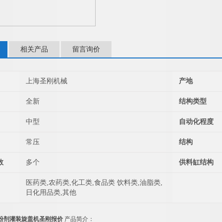
相关产品
留言询价
上海圣刚机械
产地
全新
结构类型
中型
自动化程度
常压
结构
数
多个
供料缸结构
医药类,农药类,化工类,食品类 饮料类,油脂类,
日化用品类,其他
粉剂灌装旋盖机圣刚报价
产品简介：