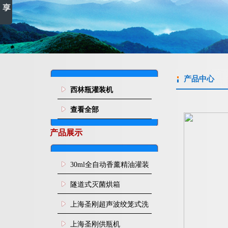
产品中心
西林瓶灌装机
查看全部
产品展示
30ml全自动香薰精油灌装
旋盖机
隧道式灭菌烘箱
上海圣刚超声波绞笼式洗
瓶机
上海圣刚供瓶机