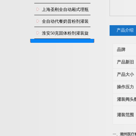
上海圣刚全自动厢式理瓶
机
全自动代餐奶昔粉剂灌装
产品介绍
生产线
淮安50克固体粉剂灌装旋
盖机
品牌
产品新旧
产品大小
操作压力
灌装阀头
灌装范围
一、
潮州医疗