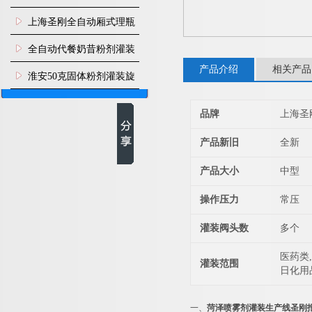
上海圣刚全自动厢式理瓶
机
全自动代餐奶昔粉剂灌装
产品介绍
相关产品
生产线
淮安50克固体粉剂灌装旋
盖机
品牌
上海圣
产品新旧
全新
产品大小
中型
操作压力
常压
灌装阀头数
多个
医药类,
灌装范围
日化用
一、
菏泽喷雾剂灌装生产线圣刚