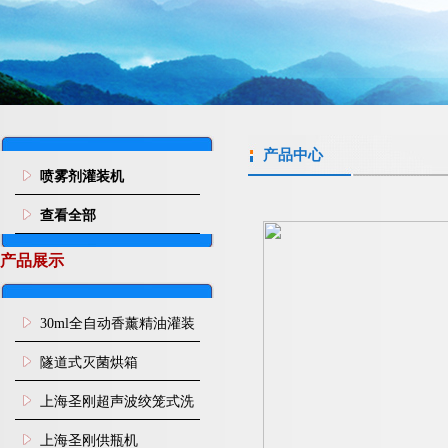
产品中心
喷雾剂灌装机
查看全部
产品展示
30ml全自动香薰精油灌装
旋盖机
隧道式灭菌烘箱
上海圣刚超声波绞笼式洗
瓶机
上海圣刚供瓶机