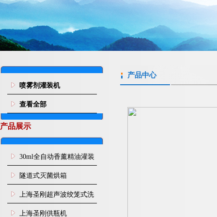
产品中心
喷雾剂灌装机
查看全部
产品展示
30ml全自动香薰精油灌装
旋盖机
隧道式灭菌烘箱
上海圣刚超声波绞笼式洗
瓶机
上海圣刚供瓶机