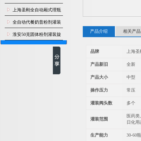
上海圣刚全自动厢式理瓶
机
全自动代餐奶昔粉剂灌装
产品介绍
相关产品
生产线
淮安50克固体粉剂灌装旋
盖机
品牌
上海圣
产品新旧
全新
产品大小
中型
操作压力
常压
灌装阀头数
多个
医药类,
灌装范围
日化用
生产能力
30-60