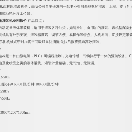
用,西林瓶灌装机是，由我公司自主研发的一款专业针对西林瓶的灌装、上塞、旋（轧
闭式凸轮分度工位器。
瓶灌装机圣刚报价
产品特点：
自动定量液体灌装机，适用于灌装各种油类，如润滑油、食用油的灌装。该机型配备触
装机具有外形美观、灌装精度高、调节方便、易操作等特点。人机界面，直接设定灌装量
可靠;机械式密封加真空回吸双重防滴漏;先快后慢双流速高效灌装。
：
结构是一种由微电脑（PLC）可编程控制，光电传感，气动执行于一体的灌装设备。
油及化妆品之类的液体灌装。灌装计量精确，无气泡，无滴漏。
：
-50ml
瓶/分钟 60-80 瓶/分钟 100-300瓶/分钟
≥98%
/50Hz
w
00*1200*1700mm