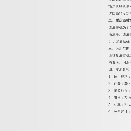
输送机联机使
进口高精度封
二、
重庆西林
该灌装机为全
滴漏器。该灌
计，定量精确
三、适用范围
西林瓶灌装机
消毒液、润滑
四、技术参数
1、适用规格：2
2、产能：30-40
3、灌装精度：
4、电压：220V
5、功率：2 k
6、外形尺寸：30