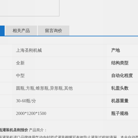
相关产品
留言询价
上海圣刚机械
产地
全新
结构类型
中型
自动化程度
圆瓶,方瓶,锥形瓶,异形瓶,其他
轧盖头数
30-60瓶/分
机器重量
2000*1200*1500
瓶子规格
瓶灌装机圣刚报价
产品简介：
瓶灌装机进口品牌使用气动内封闭式灌装阀嘴可有效防止灌装过程的滴漏。本全自动西