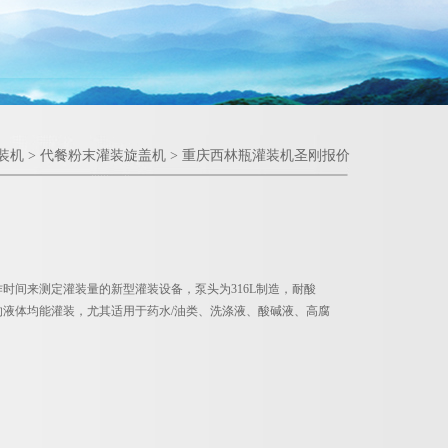
装机
>
代餐粉末灌装旋盖机
> 重庆西林瓶灌装机圣刚报价
时间来测定灌装量的新型灌装设备，泵头为316L制造，耐酸
液体均能灌装，尤其适用于药水/油类、洗涤液、酸碱液、高腐