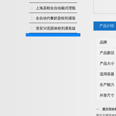
上海圣刚全自动厢式理瓶
机
全自动代餐奶昔粉剂灌装
产品介绍
生产线
淮安50克固体粉剂灌装旋
盖机
品牌
产品新旧
产品大小
适用容器
生产能力
外形尺寸
一、
重庆西林
重庆无菌西林