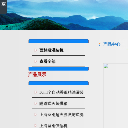
产品中心
西林瓶灌装机
查看全部
产品展示
30ml全自动香薰精油灌装
旋盖机
隧道式灭菌烘箱
上海圣刚超声波绞笼式洗
瓶机
上海圣刚供瓶机