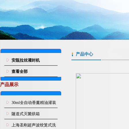
产品中心
安瓿拉丝灌封机
查看全部
产品展示
30ml全自动香薰精油灌装
旋盖机
隧道式灭菌烘箱
上海圣刚超声波绞笼式洗