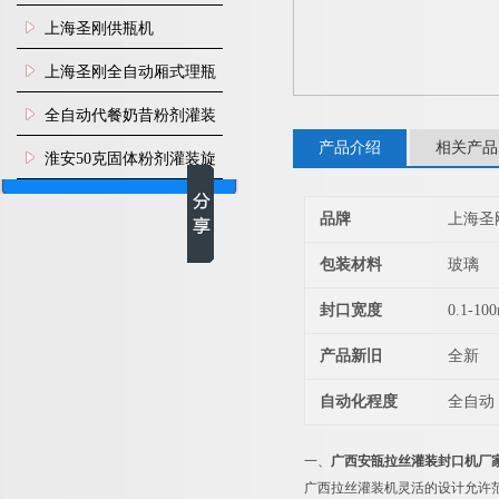
瓶机
上海圣刚供瓶机
上海圣刚全自动厢式理瓶
机
全自动代餐奶昔粉剂灌装
产品介绍
相关产品
生产线
淮安50克固体粉剂灌装旋
盖机
品牌
上海圣
包装材料
玻璃
封口宽度
0.1-10
产品新旧
全新
自动化程度
全自动
一、
广西安瓿拉丝灌装封口机厂
广西拉丝灌装机灵活的设计允许