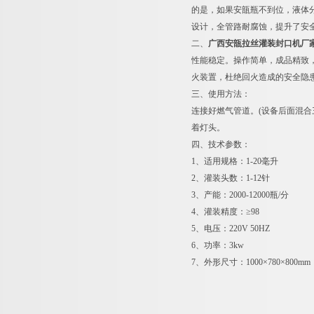
的是，如果安瓿瓶不到位，液体
设计，全管路耐腐蚀，提升了安
二、
广西安瓿拉丝灌装封口机厂
性能稳定。操作简单，成品精致
火装置，杜绝回火造成的安全隐
三、使用方法：
连接好燃气管道。(设备后面混合
着灯头。
四、技术参数：
1、适用规格：1-20毫升
2、灌装头数：1-12针
3、产能：2000-12000瓶/分
4、灌装精度：≥98
5、电压：220V 50HZ
6、功率：3kw
7、外形尺寸：1000×780×800mm