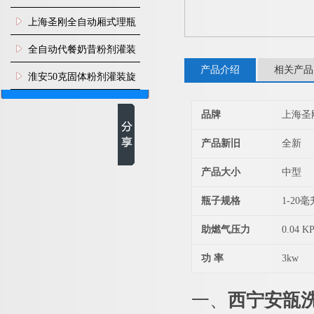
上海圣刚全自动厢式理瓶
机
全自动代餐奶昔粉剂灌装
产品介绍
相关产品
生产线
淮安50克固体粉剂灌装旋
盖机
品牌
上海圣
产品新旧
全新
产品大小
中型
瓶子规格
1-20毫
助燃气压力
0.04 K
功 率
3kw
一、
西宁安瓿