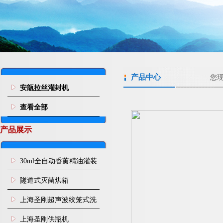
产品中心
您
安瓿拉丝灌封机
查看全部
产品展示
30ml全自动香薰精油灌装
旋盖机
隧道式灭菌烘箱
上海圣刚超声波绞笼式洗
瓶机
上海圣刚供瓶机