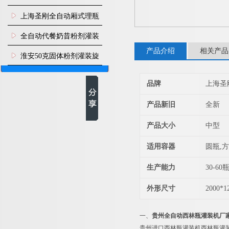
上海圣刚全自动厢式理瓶
机
全自动代餐奶昔粉剂灌装
产品介绍
相关产品
生产线
淮安50克固体粉剂灌装旋
盖机
品牌
上海圣
产品新旧
全新
产品大小
中型
适用容器
圆瓶,方
生产能力
30-60
外形尺寸
2000*1
一、
贵州全自动西林瓶灌装机厂
贵州进口西林瓶灌装机西林瓶灌装