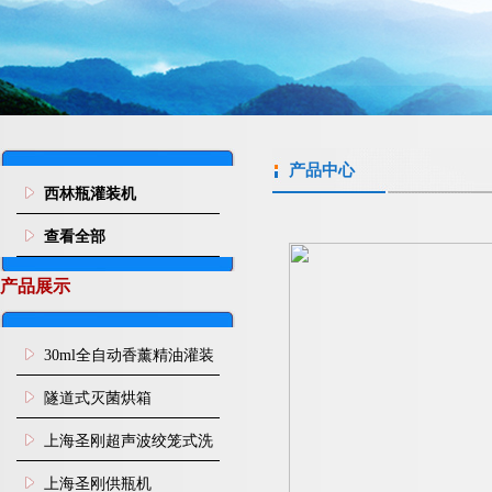
产品中心
西林瓶灌装机
查看全部
产品展示
30ml全自动香薰精油灌装
旋盖机
隧道式灭菌烘箱
上海圣刚超声波绞笼式洗
瓶机
上海圣刚供瓶机