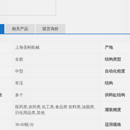
相关产品
留言询价
上海圣刚机械
产地
全新
结构类型
中型
自动化程度
常压
结构
数
多个
供料缸结构
医药类,农药类,化工类,食品类 饮料类,油脂类,
灌装精度
日化用品类,其他
30-60瓶/分
适用规格