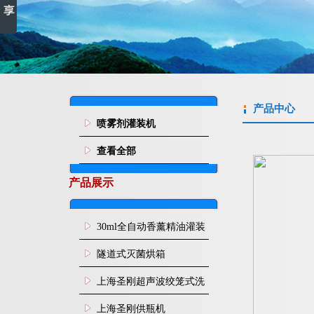
产品中心
喷雾剂灌装机
查看全部
产品展示
30ml全自动香薰精油灌装
旋盖机
隧道式灭菌烘箱
上海圣刚超声波绞笼式洗
瓶机
上海圣刚供瓶机