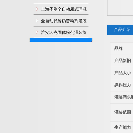
上海圣刚全自动厢式理瓶
机
全自动代餐奶昔粉剂灌装
产品介绍
生产线
淮安50克固体粉剂灌装旋
盖机
品牌
产品新旧
产品大小
操作压力
灌装阀头
灌装范围
生产能力