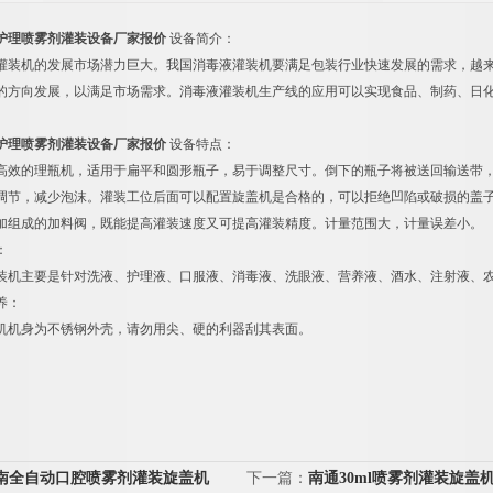
护理喷雾剂灌装设备厂家报价
设备简介：
灌装机的发展市场潜力巨大。我国消毒液灌装机要满足包装行业快速发展的需求，越
的方向发展，以满足市场需求。消毒液灌装机生产线的应用可以实现食品、制药、日
护理喷雾剂灌装设备厂家报价
设备特点：
高效的理瓶机，适用于扁平和圆形瓶子，易于调整尺寸。倒下的瓶子将被送回输送带
调节，减少泡沫。灌装工位后面可以配置旋盖机是合格的，可以拒绝凹陷或破损的盖
加组成的加料阀，既能提高灌装速度又可提高灌装精度。计量范围大，计量误差小。
：
装机主要是针对洗液、护理液、口服液、消毒液、洗眼液、营养液、酒水、注射液、
养：
机机身为不锈钢外壳，请勿用尖、硬的利器刮其表面。
南全自动口腔喷雾剂灌装旋盖机
下一篇：
南通30ml喷雾剂灌装旋盖