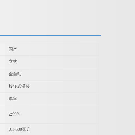
国产
立式
全自动
旋转式灌装
单室
≧99%
0.1-500毫升