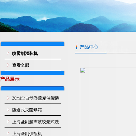
产品中心
喷雾剂灌装机
查看全部
产品展示
30ml全自动香薰精油灌装
旋盖机
隧道式灭菌烘箱
上海圣刚超声波绞笼式洗
瓶机
上海圣刚供瓶机