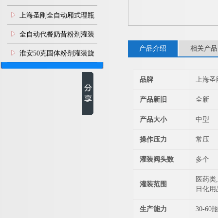
上海圣刚全自动厢式理瓶
机
全自动代餐奶昔粉剂灌装
产品介绍
相关产品
生产线
淮安50克固体粉剂灌装旋
盖机
品牌
上海圣
产品新旧
全新
产品大小
中型
操作压力
常压
灌装阀头数
多个
医药类,
灌装范围
日化用
生产能力
30-60