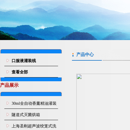
产品中心
口服液灌装线
查看全部
产品展示
30ml全自动香薰精油灌装
旋盖机
隧道式灭菌烘箱
上海圣刚超声波绞笼式洗