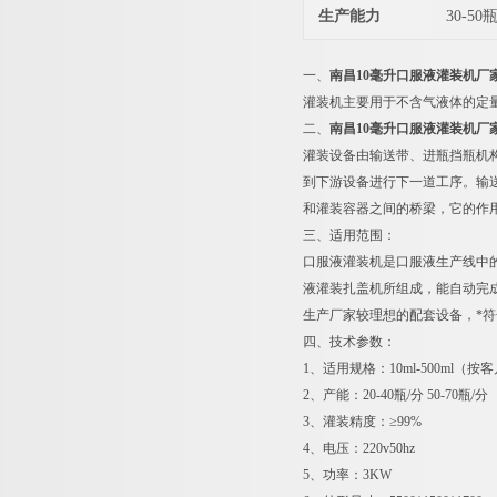
生产能力
30-50
一、
南昌10毫升口服液灌装机厂
灌装机主要用于不含气液体的定
二、
南昌10毫升口服液灌装机厂
灌装设备由输送带、进瓶挡瓶机
到下游设备进行下一道工序。输
和灌装容器之间的桥梁，它的作用
三、适用范围：
口服液灌装机是口服液生产线中的
液灌装扎盖机所组成，能自动完
生产厂家较理想的配套设备，*符
四、技术参数：
1、适用规格：10ml-500ml（
2、产能：20-40瓶/分 50-70瓶/分
3、灌装精度：≥99%
4、电压：220v50hz
5、功率：3KW