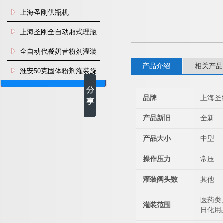
瓶机
上海圣刚供瓶机
上海圣刚全自动厢式理瓶
机
全自动代餐奶昔粉剂灌装
产品介绍
相关产品
生产线
淮安50克固体粉剂灌装旋
盖机
品牌
上海圣
产品新旧
全新
产品大小
中型
操作压力
常压
灌装阀头数
其他
医药类,
灌装范围
日化用