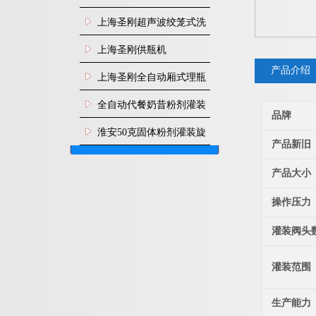
上海圣刚超声波绞笼式洗
瓶机
上海圣刚供瓶机
产品介绍
上海圣刚全自动厢式理瓶
机
全自动代餐奶昔粉剂灌装
品牌
生产线
淮安50克固体粉剂灌装旋
产品新旧
盖机
产品大小
操作压力
灌装阀头
灌装范围
生产能力