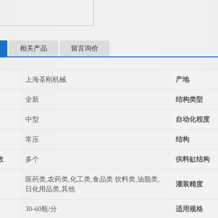
相关产品
留言询价
上海圣刚机械
产地
全新
结构类型
中型
自动化程度
常压
结构
数
多个
供料缸结构
医药类,农药类,化工类,食品类 饮料类,油脂类,
灌装精度
日化用品类,其他
30-60瓶/分
适用规格