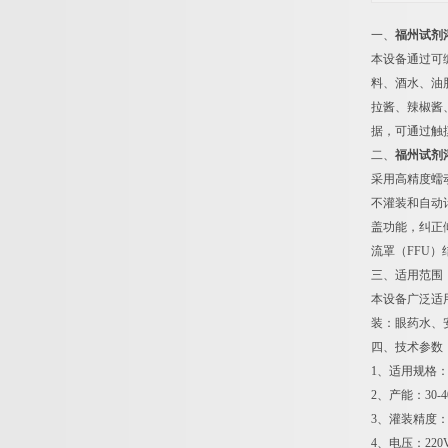
一、
福州试剂
本设备通过可
料、酒水、油
拉酱、辣椒酱
据，可通过触
二、
福州试剂
采用高精度蠕
不灌装和自动
盖功能，纠正倾
流罩（FFU
三、适用范围
本设备广泛适
装：眼药水、
四、技术参数
1、适用规格：1
2、产能：30-40
3、灌装精度：
4、电压：220V