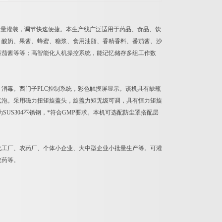
定量灌装，调节快速便捷。本生产线广泛适用于药品、食品、饮
、酸奶、果酱、蜂蜜、糖浆、食用油脂、香精香料、番茄酱、沙
番茄酱等等；高智能化人机操控系统，能记忆储存多组工作数
消毒。西门子PLC控制系统，彩色触摸屏显示。该机具有缺瓶
气泡。采用磁力扭矩旋盖头，旋盖力矩无级可调，具有恒力矩旋
SUS304不锈钢，*符合GMP要求。本机可选配防尘罩搭配层
化工厂、农药厂、个体小企业、大中型企业小批量生产等。可灌
农药等。