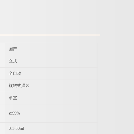
国产
立式
全自动
旋转式灌装
单室
≧99%
0.1-50ml