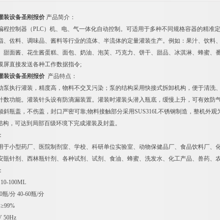
灌装设备圣刚报价
产品简介：
编程控制器（PLC）机、电、气一体化自动控制。可适用于多种不同规格容器的精准
脂、佐料、调味品、酱料等行业的流体、半流体的定量灌装生产。例如：果汁、饮料
、甜面酱、花生酱蛋糕、面包、奶油、泡芙、巧克力、饼干、甜品、冰淇淋、蜂蜜、
摸屏直接发送各种工作数据指令;
灌装设备圣刚报价
产品特点：
动泵执行灌装，精度高，物料不交叉污染；泵的结构采用快接式拆卸机构，便于清洗、
计数功能。灌装针头设有防滴漏装置。灌装时灌装头潜入瓶底，缓慢上升，可有效防
斜瓶盖，不伤盖，封口严密可靠;物料接触部分采用SUS316L不锈钢制造，整机外观为
）结构，可达到局部百级环境下完成灌装及封盖。
：
用于小型药厂、医院制剂室、学校、科研单位实验室、动物保健品厂、食品饮料厂、
安瓿针剂、西林瓶针剂、各种试剂、试剂、食油、蜂蜜、洗发水、化工产品、兽药、
：
0-100ML
瓶/分 40-60瓶/分
≥99%
 50Hz