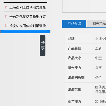
上海圣刚全自动厢式理瓶
机
全自动代餐奶昔粉剂灌装
产品介绍
相关产品
生产线
淮安50克固体粉剂灌装旋
盖机
品牌
上海圣
产品新旧
全新
产品大小
中型
操作压力
常压
灌装阀头数
多个
医药类,
灌装范围
日化用
生产能力
30-60