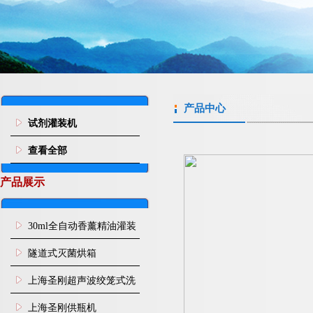
产品中心
试剂灌装机
查看全部
产品展示
30ml全自动香薰精油灌装
旋盖机
隧道式灭菌烘箱
上海圣刚超声波绞笼式洗
瓶机
上海圣刚供瓶机