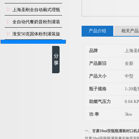
上海圣刚全自动厢式理瓶
机
全自动代餐奶昔粉剂灌装
产品介绍
相关产品
生产线
淮安50克固体粉剂灌装旋
盖机
品牌
上海圣
产品新旧
全新
产品大小
中型
瓶子规格
1-20毫
助燃气压力
0.04 K
功 率
3kw
一、
甘肃10ml安瓿瓶灌装封口机
甘肃10ml安瓿瓶灌装量实验