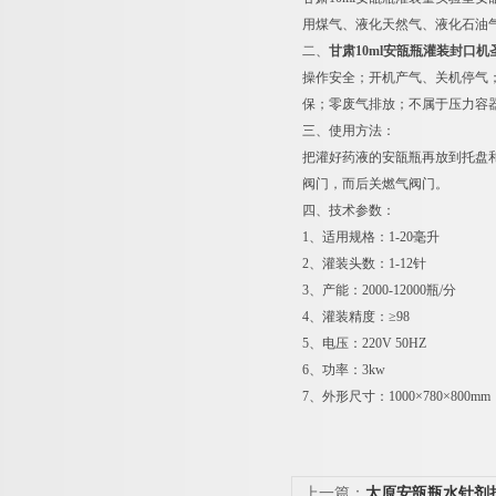
用煤气、液化天然气、液化石油
二、
甘肃10ml安瓿瓶灌装封口
操作安全；开机产气、关机停气
保；零废气排放；不属于压力容
三、使用方法：
把灌好药液的安瓿瓶再放到托盘
阀门，而后关燃气阀门。
四、技术参数：
1、适用规格：1-20毫升
2、灌装头数：1-12针
3、产能：2000-12000瓶/分
4、灌装精度：≥98
5、电压：220V 50HZ
6、功率：3kw
7、外形尺寸：1000×780×800mm
上一篇：
太原安瓿瓶水针剂