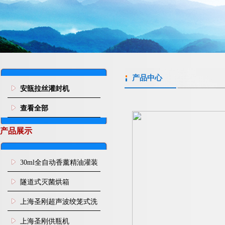
产品中心
安瓿拉丝灌封机
查看全部
产品展示
30ml全自动香薰精油灌装
旋盖机
隧道式灭菌烘箱
上海圣刚超声波绞笼式洗
瓶机
上海圣刚供瓶机