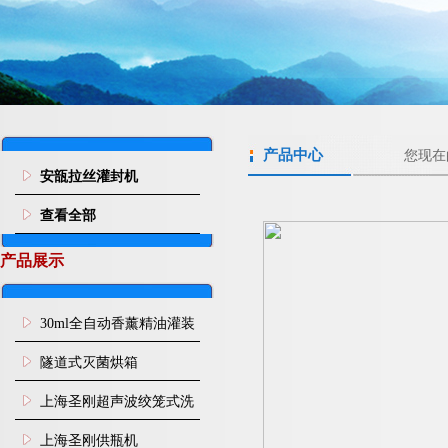
产品中心
您现在
安瓿拉丝灌封机
查看全部
产品展示
30ml全自动香薰精油灌装
旋盖机
隧道式灭菌烘箱
上海圣刚超声波绞笼式洗
瓶机
上海圣刚供瓶机