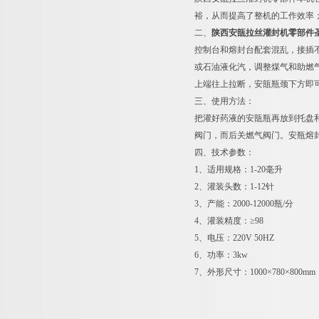
裕，从而提高了整机的工作效率
二、
陕西安瓿拉丝灌封机零部件
控制台和熔封台配套混乱，接插
或石油液化汽，调整煤气和助燃
上端往上拉断，安瓿瓶颈下方即
三、使用方法：
把灌好药液的安瓿瓶再放到托盘
阀门，而后关燃气阀门。安瓶熔
四、技术参数：
1、适用规格：1-20毫升
2、灌装头数：1-12针
3、产能：2000-12000瓶/分
4、灌装精度：≥98
5、电压：220V 50HZ
6、功率：3kw
7、外形尺寸：1000×780×800mm