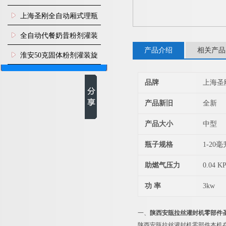
上海圣刚全自动厢式理瓶
机
全自动代餐奶昔粉剂灌装
产品介绍
相关产品
生产线
淮安50克固体粉剂灌装旋
盖机
品牌
上海圣
产品新旧
全新
产品大小
中型
瓶子规格
1-20毫
助燃气压力
0.04 K
功 率
3kw
一、
陕西安瓿拉丝灌封机零部件
陕西安瓿拉丝灌封机零部件本机