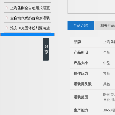
上海圣刚全自动厢式理瓶
机
全自动代餐奶昔粉剂灌装
产品介绍
相关产品
生产线
淮安50克固体粉剂灌装旋
盖机
品牌
上海圣
产品新旧
全新
产品大小
中型
操作压力
常压
灌装阀头数
其他
医药类,
灌装范围
日化用
生产能力
30-50