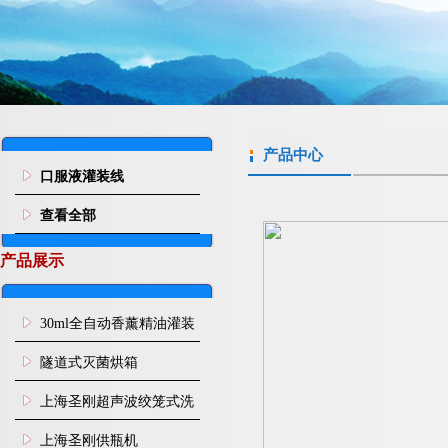
产品中心
口服液灌装线
查看全部
产品展示
30ml全自动香薰精油灌装
旋盖机
隧道式灭菌烘箱
上海圣刚超声波绞笼式洗
瓶机
上海圣刚供瓶机