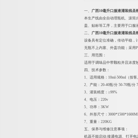
一、
广西10毫升口服液灌装线圣
本生产线由全自动理瓶机、滚筒
盖、贴标等工序，主要用于口服
二、
广西10毫升口服液灌装线圣
设备具有定位准确，传动平稳，
无瓶不上内塞、外盖功能；采用P
三、用范围：
适用于调味品中带颗粒并且浓度
四、技术参数：
1、适用规格：10ml-500ml（
2、产能：20-40瓶/分 50-70瓶/分 7
3、灌装精度：≥99%
4、电压：220v
5、功率：3KW
6、外形尺寸：3000*1500*160
7、重量：220KG
五、保养与维修注意事项：
机器不能启动:接通电源、打开电