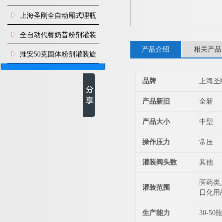
上海圣刚全自动厢式理瓶
机
全自动代餐奶昔粉剂灌装
产品介绍
相关产品
生产线
淮安50克固体粉剂灌装旋
盖机
品牌
上海圣
产品新旧
全新
产品大小
中型
操作压力
常压
灌装阀头数
其他
医药类,
灌装范围
日化用
生产能力
30-50