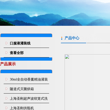
产品中心
口服液灌装线
查看全部
产品展示
30ml全自动香薰精油灌装
旋盖机
隧道式灭菌烘箱
上海圣刚超声波绞笼式洗
瓶机
上海圣刚供瓶机