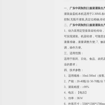
一、
广东中药制剂口服液灌装生
灌装旋盖机本机适用于2-30M
控制.无瓶不灌装,具定位精确,传
二、
广东中药制剂口服液灌装生
1、动力采用定型套装齿轮传动，电
可实现灌装。机器轻便，可随意放置
液量准确，液量调整方便; 7、
调，操作方便。
三、适用范围：
适用于医药、日化、食品、农药
业的要求；
四、技术参数：
1、适用规格：10ml-500ml（
2、产能：20-40瓶/分 50-70瓶/分 7
3、灌装精度：≥99%
4、电压：【电压】
5、功率：3KW
6、外形尺寸：5500*1500*170