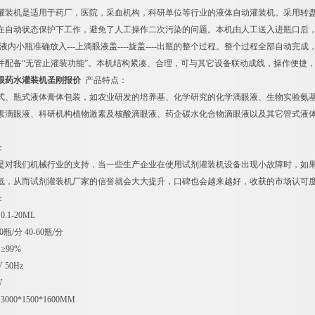
灌装机是适用于药厂，医院，采血机构，科研单位等行业的液体自动灌装机。采用转盘式
自动状态保护下工作，避免了人工操作二次污染的问题。本机由人工送入进瓶口后，依次完成
滴眼液内小瓶准确放入---上滴眼液盖----旋盖----出瓶的整个过程。整个过程全部
并配备“无管止灌装功能”。本机结构紧凑、合理，可与其它设备联动成线，操作便捷
眼药水灌装机圣刚报价
产品特点：
式、瓶式液体膏体包装，如农业研发的培养基、化学研究的化学滴眼液、生物实验氨
素滴眼液、科研机构植物激素及核酸滴眼液、药企碳水化合物滴眼液以及其它管式液
：
是对我们机械行业的支持，当一些生产企业在使用试剂灌装机设备出现小故障时，如
低，从而试剂灌装机厂家的信誉就会大大提升，口碑也会越来越好，收获的市场认可
：
1-20ML
瓶/分 40-60瓶/分
≥99%
 50Hz
W
00*1500*1600MM