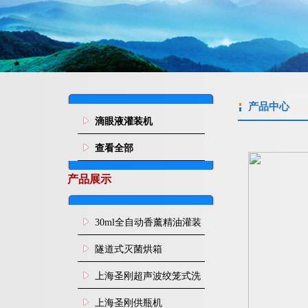
产品中心
滴眼液灌装机
查看全部
产品展示
30ml全自动香薰精油灌装
旋盖机
隧道式灭菌烘箱
上海圣刚超声波绞笼式洗
瓶机
上海圣刚供瓶机