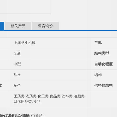
相关产品
留言询价
上海圣刚机械
产地
全新
结构类型
中型
自动化程度
常压
结构
数
多个
供料缸结构
医药类,农药类,化工类,食品类 饮料类,油脂类,
日化用品类,其他
眼药水灌装机圣刚报价
产品简介：