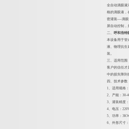
全自动滴眼液
格的滴眼液，在
密灌装----
屏自动控制，
二、
呼和浩特
本设备用于管
液、物理抗生
装。
三、适用范围
客户的信任才
中的损失降到
四、技术参数
1、适用规格：0.
2、产能：30-40
3、灌装精度：
4、电压：220V
5、功率：3K
6、外形尺寸：30