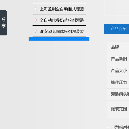
上海圣刚全自动厢式理瓶
机
全自动代餐奶昔粉剂灌装
产品介绍
生产线
淮安50克固体粉剂灌装旋
盖机
品牌
产品新旧
产品大小
操作压力
灌装阀头
灌装范围
一、
呼和浩特