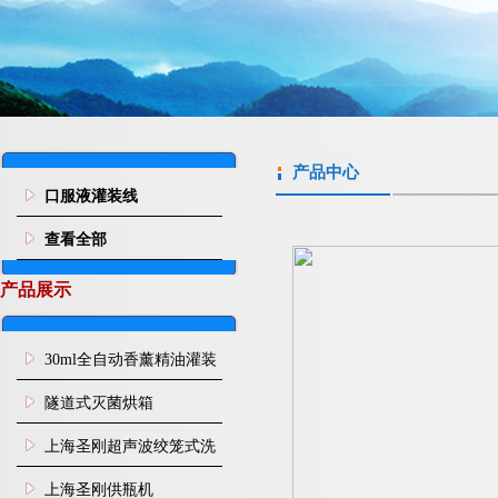
产品中心
口服液灌装线
查看全部
产品展示
30ml全自动香薰精油灌装
旋盖机
隧道式灭菌烘箱
上海圣刚超声波绞笼式洗
瓶机
上海圣刚供瓶机