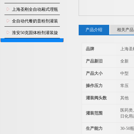
上海圣刚全自动厢式理瓶
机
全自动代餐奶昔粉剂灌装
产品介绍
相关产品
生产线
淮安50克固体粉剂灌装旋
盖机
品牌
上海圣
产品新旧
全新
产品大小
中型
操作压力
常压
灌装阀头数
其他
医药类,
灌装范围
日化用
生产能力
30-50