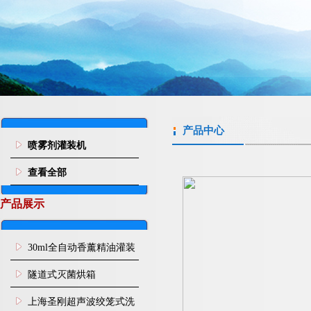
产品中心
喷雾剂灌装机
查看全部
产品展示
30ml全自动香薰精油灌装
旋盖机
隧道式灭菌烘箱
上海圣刚超声波绞笼式洗