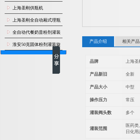
瓶机
上海圣刚供瓶机
上海圣刚全自动厢式理瓶
机
全自动代餐奶昔粉剂灌装
产品介绍
相关产品
生产线
淮安50克固体粉剂灌装旋
盖机
品牌
上海圣
产品新旧
全新
产品大小
中型
操作压力
常压
灌装阀头数
多个
医药类,
灌装范围
日化用