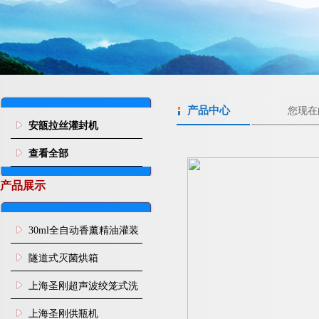
产品中心
您现在
安瓿拉丝灌封机
查看全部
产品展示
30ml全自动香薰精油灌装
旋盖机
隧道式灭菌烘箱
上海圣刚超声波绞笼式洗
瓶机
上海圣刚供瓶机