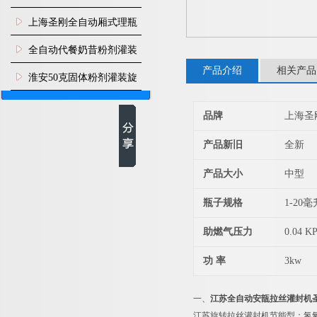
上海圣刚全自动厢式理瓶
机
全自动代餐奶昔粉剂灌装
产品介绍
相关产品
生产线
淮安50克固体粉剂灌装旋
盖机
品牌
上海圣
产品新旧
全新
产品大小
中型
瓶子规格
1-20毫
助燃气压力
0.04 K
功 率
3kw
一、
江苏全自动安瓿拉丝灌封机
江苏旋转拉丝灌封机节能型：氢