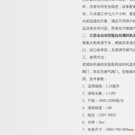
炸，没有任何安全隐患；设备配
动，1L水能工作七八个小时。配
火焰温度的方案，满足不同用户
品没有任何污染。而液化汽燃烧
二、
江苏全自动安瓿拉丝灌封机
氢氧火焰来源于水，燃烧后变成水
口，封口效率高；无需调节燃气
三、使用方法：
把灌好药液的安瓿瓶再放到托盘
阀门，而后关燃气阀门。安瓶熔
四、技术参数：
1、适用规格：1-20毫升
2、灌装头数：1-12针
3、产能：2000-12000瓶/分
4、灌装精度：≥98
5、电压：220V 50HZ
6、功率：3kw
7、外形尺寸：1000×780×800mm