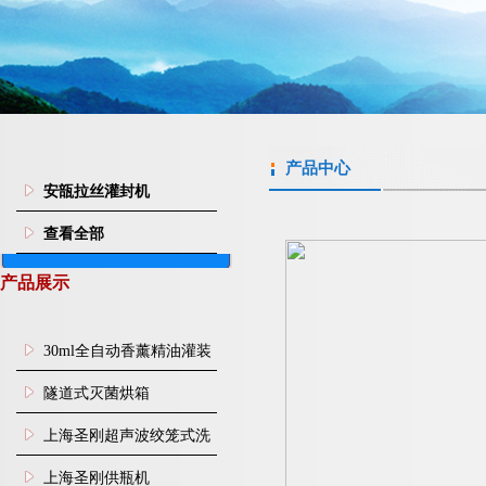
产品中心
安瓿拉丝灌封机
查看全部
产品展示
30ml全自动香薰精油灌装
旋盖机
隧道式灭菌烘箱
上海圣刚超声波绞笼式洗
瓶机
上海圣刚供瓶机