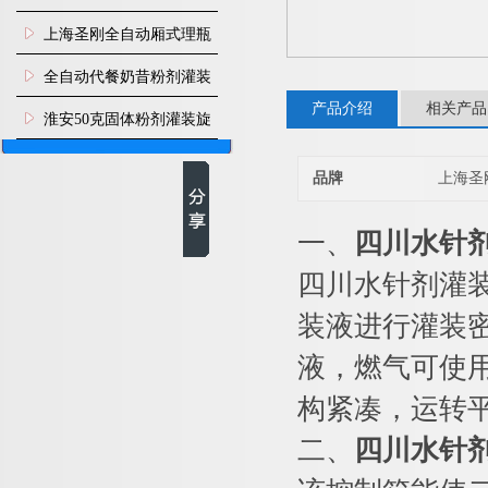
上海圣刚全自动厢式理瓶
机
全自动代餐奶昔粉剂灌装
产品介绍
相关产品
生产线
淮安50克固体粉剂灌装旋
盖机
品牌
上海圣
一、
四川水针
四川水针剂灌
装液进行灌装
液，燃气可使
构紧凑，运转
二、
四川水针