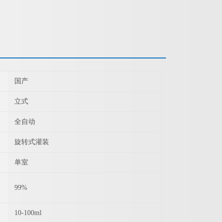
国产
立式
全自动
旋转式灌装
单室
99%
10-100ml