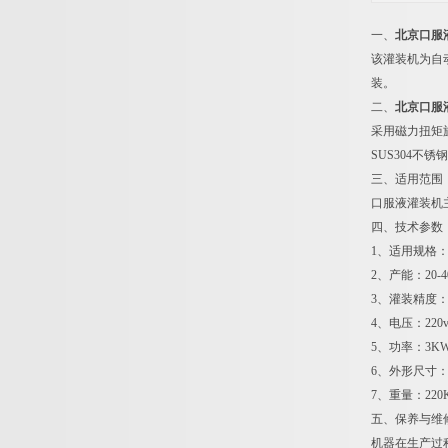
一、
北京口服
该灌装机为自
装。
二、
北京口服
采用磁力扭矩
SUS304不
三、适用范围
口服液灌装机
四、技术参数
1、适用规格：1
2、产能：20-40
3、灌装精度：
4、电压：220
5、功率：3K
6、外形尺寸：3
7、重量：220
五、保养与维
机器在生产过