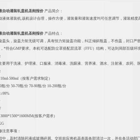
液自动灌装轧盖机圣刚报价
产品简介：
动液体灌装机,该机设计合理，操作方便，灌装量和灌装速度均可任意调节，灌装精度
液自动灌装轧盖机圣刚报价
产品特点：
旋盖头，旋盖力矩无级可调，具有恒力矩旋盖功能，纠正倾斜瓶盖，不伤盖，封口严密可靠
锈钢，*符合GMP要求。本机可选配防尘罩搭配层流罩（FFU）结构，可达到局部百级
：
主要用于洗液、护理液、口服液、消毒液、洗眼液、营养液、酒水、注射液、农药、
：
0ml-500ml（按客户需求制定）
瓶/分 50-70瓶/分 70-90瓶/分 10-200瓶/分
≥99%
v
W
000*1500*1600MM(按客户需求）
KG
修注意事项：
程中，及时清除药液或玻璃碎屑。交班前应将机器表面各部清洁一次，并在各活动部