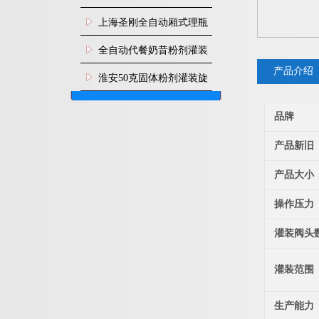
上海圣刚全自动厢式理瓶
机
全自动代餐奶昔粉剂灌装
产品介绍
生产线
淮安50克固体粉剂灌装旋
盖机
品牌
产品新旧
产品大小
操作压力
灌装阀头
灌装范围
生产能力