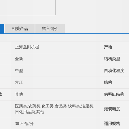
相关产品
留言询价
上海圣刚机械
产地
全新
结构类型
中型
自动化程度
常压
结构
数
其他
供料缸结构
医药类,农药类,化工类,食品类 饮料类,油脂类,
灌装精度
日化用品类,其他
30-50瓶/分
适用规格