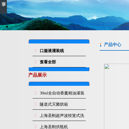
产品中心
口服液灌装线
查看全部
产品展示
30ml全自动香薰精油灌装
旋盖机
隧道式灭菌烘箱
上海圣刚超声波绞笼式洗
瓶机
上海圣刚供瓶机