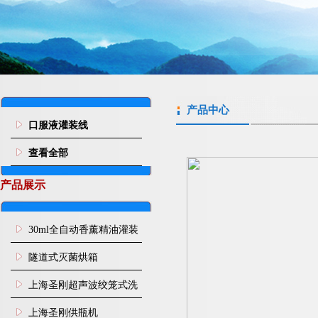
产品中心
口服液灌装线
查看全部
产品展示
30ml全自动香薰精油灌装
旋盖机
隧道式灭菌烘箱
上海圣刚超声波绞笼式洗
瓶机
上海圣刚供瓶机