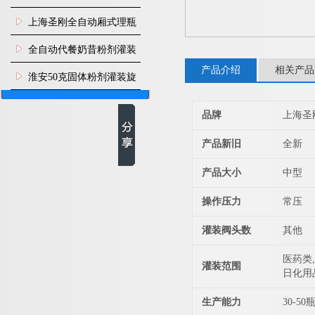
上海圣刚全自动厢式理瓶
机
全自动代餐奶昔粉剂灌装
产品介绍
相关产品
生产线
淮安50克固体粉剂灌装旋
盖机
品牌
上海圣
产品新旧
全新
产品大小
中型
操作压力
常压
灌装阀头数
其他
医药类,
灌装范围
日化用
生产能力
30-50