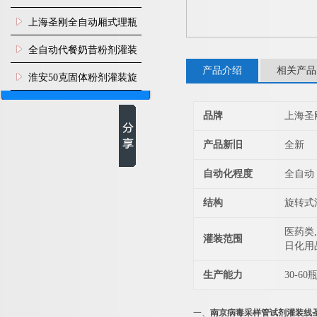
上海圣刚全自动厢式理瓶
机
全自动代餐奶昔粉剂灌装
产品介绍
相关产品
生产线
淮安50克固体粉剂灌装旋
盖机
品牌
上海圣
产品新旧
全新
自动化程度
全自动
结构
旋转式
医药类,
灌装范围
日化用
生产能力
30-60
一、
南京病毒采样管试剂灌装线