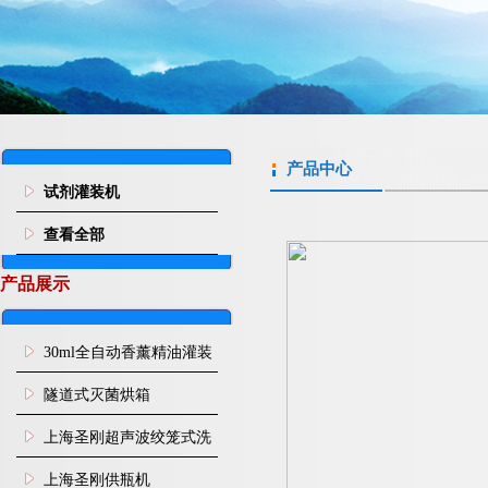
产品中心
试剂灌装机
查看全部
产品展示
30ml全自动香薰精油灌装
旋盖机
隧道式灭菌烘箱
上海圣刚超声波绞笼式洗
瓶机
上海圣刚供瓶机