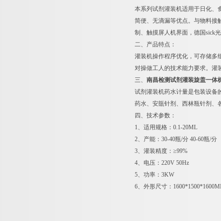
本系列试剂灌装机适用于日化、
简便、无滴漏等优点。与物料接触
制、触摸屏人机界面，德国sick
二、产品特点：
灌装机操作程序优化，可存储多
对操做工人的技术能力要求。灌
三、
南昌检测试剂灌装旋盖一体
试剂灌装机药水计量是包装设备
药水、安瓿针剂、西林瓶针剂、
四、技术参数：
1、适用规格：0.1-20ML
2、产能：30-40瓶/分 40-60瓶/分
3、灌装精度：≥99%
4、电压：220V 50Hz
5、功率：3KW
6、外形尺寸：1600*1500*1600