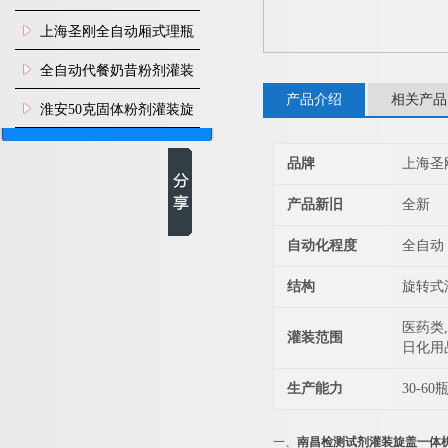
上海圣刚全自动厢式理瓶
机
全自动代餐奶昔粉剂灌装
产品介绍
相关产品
生产线
淮安50克固体粉剂灌装旋
盖机
品牌
上海圣
产品新旧
全新
自动化程度
全自动
结构
旋转式
医药类,
灌装范围
日化用
生产能力
30-60
一、
南昌检测试剂灌装旋盖一体