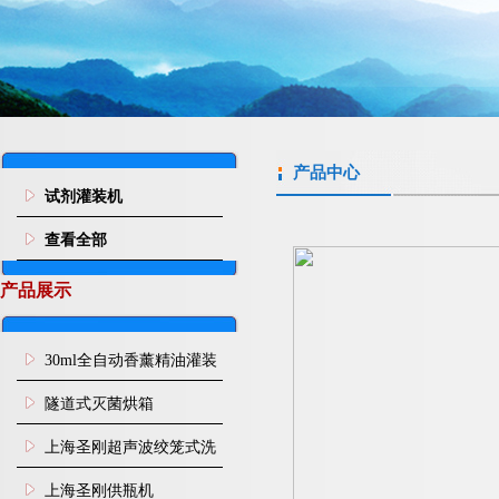
产品中心
试剂灌装机
查看全部
产品展示
30ml全自动香薰精油灌装
旋盖机
隧道式灭菌烘箱
上海圣刚超声波绞笼式洗
瓶机
上海圣刚供瓶机