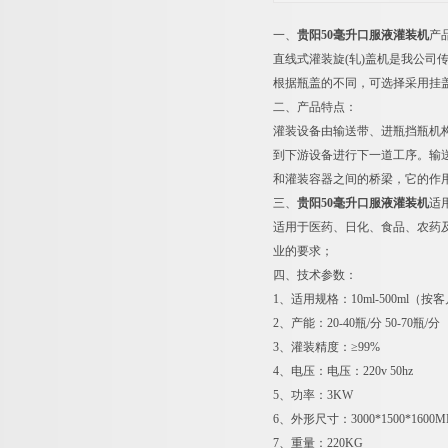
一、
贵阳50毫升口服液灌装机
产
直线式灌装旋(轧)盖机是我公
根据瓶盖的不同，可选择采用挂
二、产品特点：
灌装设备由输送带、进瓶挡瓶机
到下游设备进行下一道工序。输
和灌装容器之间的桥梁，它的作用
三、
贵阳50毫升口服液灌装机
适
适用于医药、日化、食品、农药
业的要求；
四、技术参数：
1、适用规格：10ml-500ml（
2、产能：20-40瓶/分 50-70瓶/分
3、灌装精度：≥99%
4、电压：电压：220v 50hz
5、功率：3KW
6、外形尺寸：3000*1500*160
7、重量：220KG