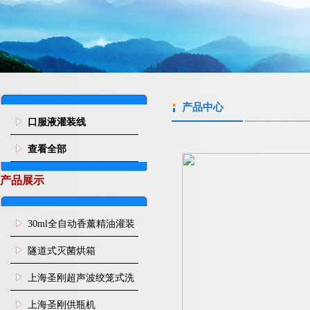
产品中心
口服液灌装线
查看全部
产品展示
30ml全自动香薰精油灌装
旋盖机
隧道式灭菌烘箱
上海圣刚超声波绞笼式洗
瓶机
上海圣刚供瓶机