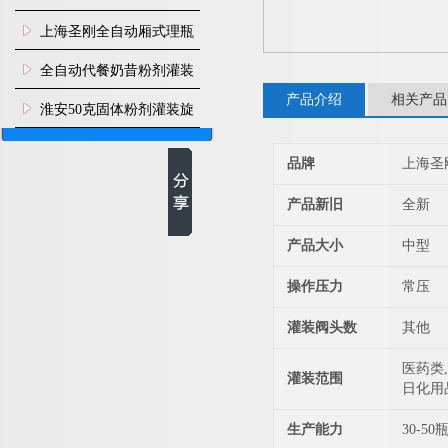
上海圣刚全自动厢式理瓶
机
全自动代餐奶昔粉剂灌装
产品介绍
相关产品
生产线
淮安50克固体粉剂灌装旋
盖机
品牌
上海圣
产品新旧
全新
产品大小
中型
操作压力
常压
灌装阀头数
其他
医药类,
灌装范围
日化用
生产能力
30-50