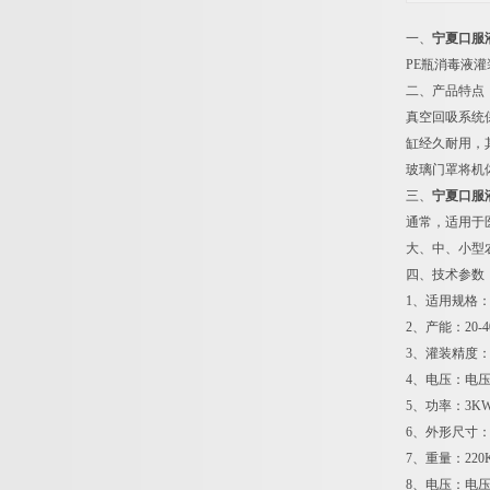
一、
宁夏口服
PE瓶消毒液
二、产品特点
真空回吸系统
缸经久耐用，
玻璃门罩将机
三、
宁夏口服
通常，适用于
大、中、小型
四、技术参数
1、适用规格：1
2、产能：20-40
3、灌装精度：
4、电压：电压：2
5、功率：3K
6、外形尺寸：3
7、重量：220
8、电压：电压：2