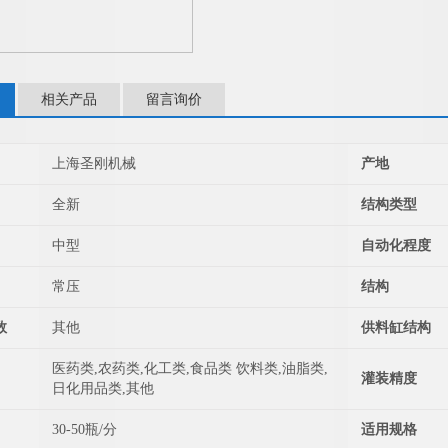
相关产品
留言询价
上海圣刚机械
产地
全新
结构类型
中型
自动化程度
常压
结构
数
其他
供料缸结构
医药类,农药类,化工类,食品类 饮料类,油脂类,
灌装精度
日化用品类,其他
30-50瓶/分
适用规格