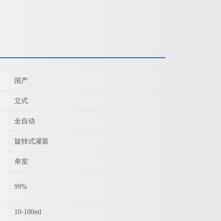
国产
立式
全自动
旋转式灌装
单室
99%
10-100ml