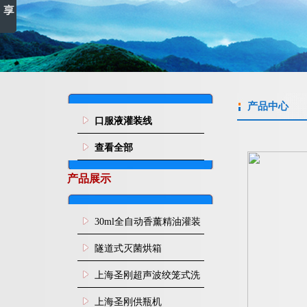
产品中心
口服液灌装线
查看全部
产品展示
30ml全自动香薰精油灌装
旋盖机
隧道式灭菌烘箱
上海圣刚超声波绞笼式洗
瓶机
上海圣刚供瓶机