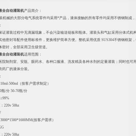
液全自动灌装机
产品简介：
灌装机械的大部分电气系统零件均采用*产品，液体接触的所有零件均采用不锈钢制成
：
保证灌装过程中无滴漏现象，不会污染输送链板和瓶体。灌装头和气缸采用分体式机
其他密封等配件使用标准件，更换维护简单方便。整机采用优质 SUS304不锈钢框架
体密封，全部采用卫生级管道。
液全自动灌装机
适用范围：
医院制剂室、安瓿、眼药水、各种口服液、洗发精及各种水剂的定量灌装；同时也可
农药厂的液体分装。
：
0ml-500ml（按客户需求制定）
瓶/分 50-70瓶/分
≥99%
20v 50hz
W
000*1500*1600MM(按客户需求）
KG
20v 50hz