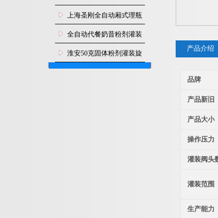
上海圣刚全自动厢式理瓶
机
全自动代餐奶昔粉剂灌装
产品介绍
生产线
淮安50克固体粉剂灌装旋
盖机
品牌
产品新旧
产品大小
操作压力
灌装阀头
灌装范围
生产能力