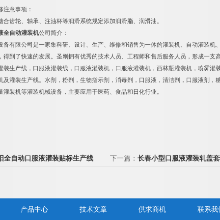
修注意事项：
啮合齿轮、轴承、注油杯等润滑系统规定添加润滑脂、润滑油。
液全自动灌装机
公司简介：
设备有限公司是一家集科研、设计、生产、维修和销售为一体的灌装机、自动灌装机
，得到了快速的发展。圣刚拥有优秀的技术人员、工程师和售后服务人员，形成一支
灌装生产线，口服液灌装线，口服液灌装机，口服液灌装机，西林瓶灌装机，喷雾灌
机及灌装生产线。水剂，粉剂，生物指示剂，消毒剂，口服液，清洁剂，口服液剂，
量灌装机等灌装机械设备，主要应用于医药、食品和日化行业。
阳全自动口服液灌装贴标生产线
下一篇：
长春小型口服液灌装轧盖套
产品中心
技术文章
供求商机
联系我