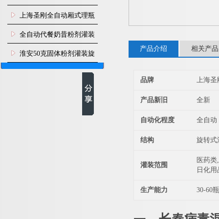
上海圣刚全自动厢式理瓶
机
全自动代餐奶昔粉剂灌装
产品介绍
相关产品
生产线
淮安50克固体粉剂灌装旋
盖机
品牌
上海圣
产品新旧
全新
自动化程度
全自动
结构
旋转式
医药类,
灌装范围
日化用
生产能力
30-60