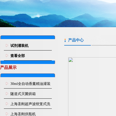
产品中心
试剂灌装机
查看全部
产品展示
30ml全自动香薰精油灌装
旋盖机
隧道式灭菌烘箱
上海圣刚超声波绞笼式洗
瓶机
上海圣刚供瓶机