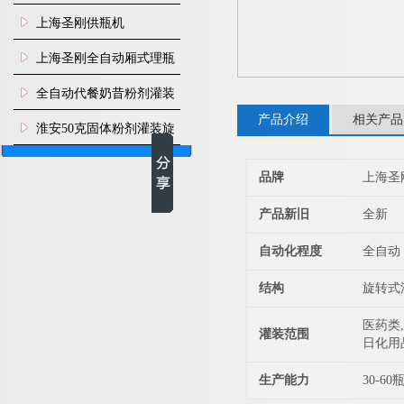
瓶机
上海圣刚供瓶机
上海圣刚全自动厢式理瓶
机
全自动代餐奶昔粉剂灌装
产品介绍
相关产品
生产线
淮安50克固体粉剂灌装旋
盖机
品牌
上海圣
产品新旧
全新
自动化程度
全自动
结构
旋转式
医药类,
灌装范围
日化用
生产能力
30-60