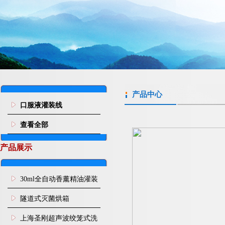
产品中心
口服液灌装线
查看全部
产品展示
30ml全自动香薰精油灌装
旋盖机
隧道式灭菌烘箱
上海圣刚超声波绞笼式洗