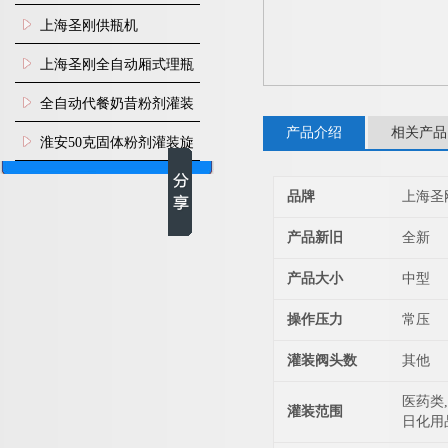
瓶机
上海圣刚供瓶机
上海圣刚全自动厢式理瓶
机
全自动代餐奶昔粉剂灌装
产品介绍
相关产品
生产线
淮安50克固体粉剂灌装旋
盖机
品牌
上海圣
产品新旧
全新
产品大小
中型
操作压力
常压
灌装阀头数
其他
医药类,
灌装范围
日化用