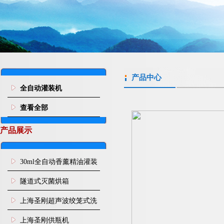
产品中心
全自动灌装机
查看全部
产品展示
30ml全自动香薰精油灌装
旋盖机
隧道式灭菌烘箱
上海圣刚超声波绞笼式洗
瓶机
上海圣刚供瓶机