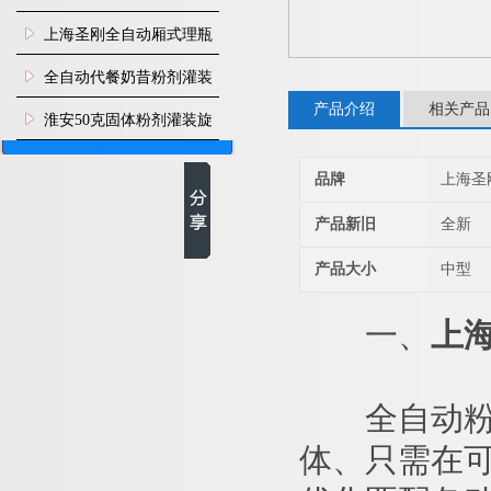
上海圣刚全自动厢式理瓶
机
全自动代餐奶昔粉剂灌装
产品介绍
相关产品
生产线
淮安50克固体粉剂灌装旋
盖机
品牌
上海圣
产品新旧
全新
产品大小
中型
一、
上
全自动粉剂
体、只需在