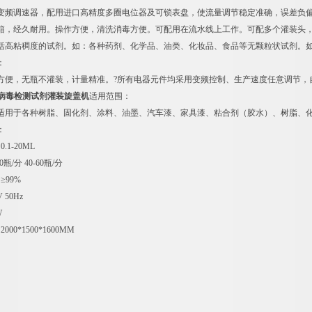
变频调速器，配用进口高精度多圈电位器及可锁表盘，使流量调节稳定准确，误差负偏
箱，经久耐用。操作方便，清洗消毒方便。可配用在流水线上工作。可配多个灌装头
括高粘稠度的试剂。如：各种药剂、化学品、油类、化妆品、食品等无颗粒状试剂。
：
方便，无瓶不灌装，计量精准。?所有电器元件均采用变频控制、生产速度任意调节，自
ml病毒检测试剂灌装旋盖机
适用范围：
适用于各种树脂、固化剂、涂料、油墨、汽车漆、家具漆、粘合剂（胶水）、树脂、
：
1-20ML
瓶/分 40-60瓶/分
≥99%
 50Hz
W
00*1500*1600MM