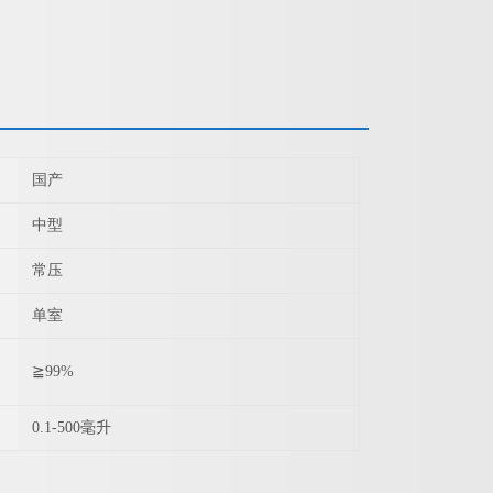
国产
中型
常压
单室
≧99%
0.1-500毫升