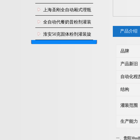
上海圣刚全自动厢式理瓶
机
全自动代餐奶昔粉剂灌装
产品介绍
生产线
淮安50克固体粉剂灌装旋
盖机
品牌
产品新旧
自动化程
结构
灌装范围
生产能力
一、
贵阳30