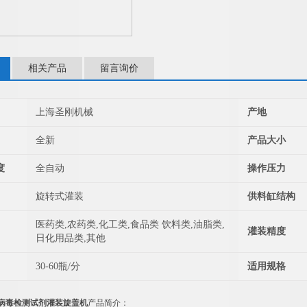
相关产品
留言询价
上海圣刚机械
产地
全新
产品大小
度
全自动
操作压力
旋转式灌装
供料缸结构
医药类,农药类,化工类,食品类 饮料类,油脂类,
灌装精度
日化用品类,其他
30-60瓶/分
适用规格
ml病毒检测试剂灌装旋盖机
产品简介：