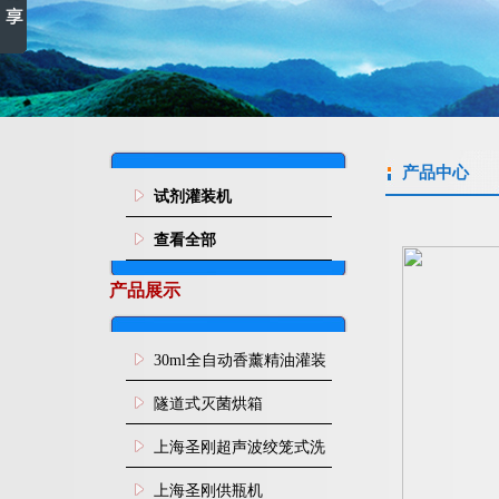
产品中心
试剂灌装机
查看全部
产品展示
30ml全自动香薰精油灌装
旋盖机
隧道式灭菌烘箱
上海圣刚超声波绞笼式洗
瓶机
上海圣刚供瓶机