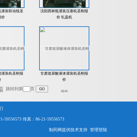
瓶灌装联动线圣
沈阳西林瓶灌装压塞机圣刚报
报价
价 轧盖机
菌灌装机圣刚报
甘肃玻尿酸液体灌装机圣刚报
价
价
页
跳转到第
页
们
56573 传真：86-21-59556573
制药网
提供技术支持
管理登陆