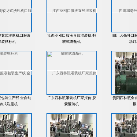
蛟龙式洗瓶机口服液
江西圣刚口服液直线灌装机 翻
四川50毫升口
灌装贴标机
转式洗瓶机
动灯
包装生产线 全自动
广东西林瓶灌装机厂家报价 胶
贵阳西林瓶全
转式洗瓶机
囊灌装机
报