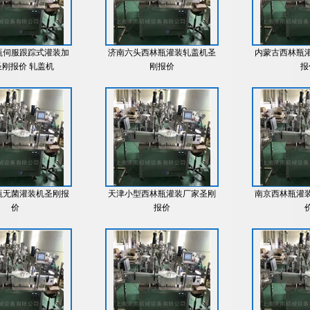
瓶伺服跟踪式灌装加
济南六头西林瓶灌装轧盖机圣
内蒙古西林瓶
刚报价 轧盖机
刚报价
报
瓶无菌灌装机圣刚报
天津小型西林瓶灌装厂家圣刚
南京西林瓶灌
价
报价