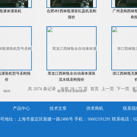
瓶液体灌装机
合肥4针西林瓶灌装轧盖机圣刚
广州圣刚西林
报价
刚
瓶灌装机型号圣刚报
黑龙江西林瓶全自动液体灌装
浙江西林瓶无
价
流水线圣刚报价
共 2074 条记录，当前 18 / 75 页
首页
上一页
下一页
末
产品中心
技术文章
供求商机
联系我
司地址：上海市嘉定区新建一路2486号 手机：16602191291 联系电话：021-595