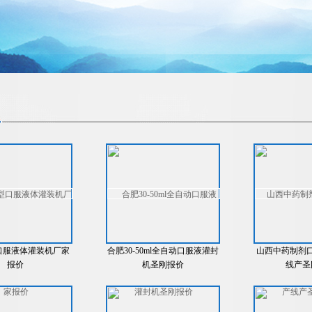
口服液体灌装机厂家
合肥30-50ml全自动口服液灌封
山西中药制剂
报价
机圣刚报价
线产圣