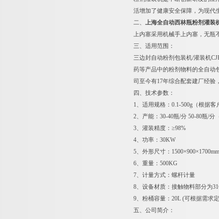
活增加了健康安全保障，为现代
二、
上海全自动西林瓶粉剂灌装
上内塞采用机械手上内塞，无瓶
三、适用范围：
三边封自动粉剂包装机/灌装机C
药等产品中的粉剂物料的全自动
司至今有17年综合配套建厂经验
四、技术参数：
1、适用规格：0.1-500g（根
2、产能：30-40瓶/分 50-80
3、灌装精度：≥98%
4、功率：30KW
5、外形尺寸：1500×900×17
6、重量：500KG
7、计量方式：螺杆计量
8、设备材质：接触物料部分为31
9、粉桶容量：20L (可根据需求
五、公司简介：