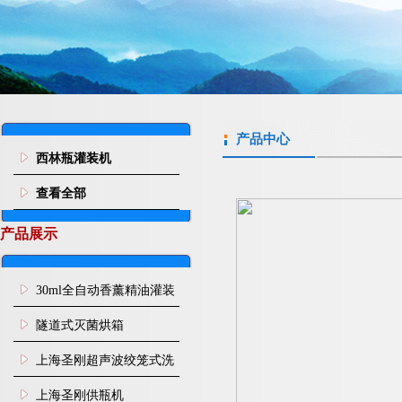
产品中心
西林瓶灌装机
查看全部
产品展示
30ml全自动香薰精油灌装
旋盖机
隧道式灭菌烘箱
上海圣刚超声波绞笼式洗
瓶机
上海圣刚供瓶机