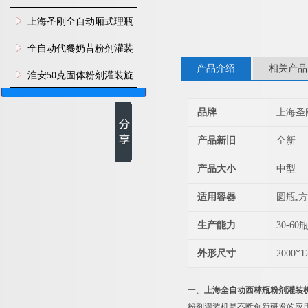
上海圣刚全自动厢式理瓶
机
全自动代餐奶昔粉剂灌装
产品介绍
相关产品
生产线
淮安50克固体粉剂灌装旋
盖机
品牌
上海圣
产品新旧
全新
产品大小
中型
适用容器
圆瓶,方
生产能力
30-60
外形尺寸
2000*1
一、
上海全自动西林瓶粉剂灌装
粉剂灌装机是不断创新研发的应