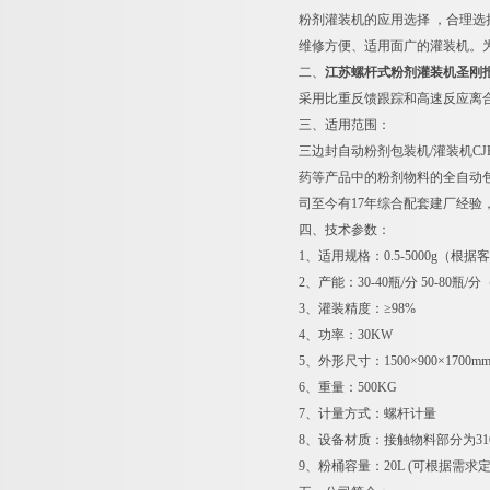
粉剂灌装机的应用选择 ，合理
维修方便、适用面广的灌装机。
二、
江苏螺杆式粉剂灌装机圣刚
采用比重反馈跟踪和高速反应离
三、适用范围：
三边封自动粉剂包装机/灌装机C
药等产品中的粉剂物料的全自动
司至今有17年综合配套建厂经验
四、技术参数：
1、适用规格：0.5-5000g（
2、产能：30-40瓶/分 50-80
3、灌装精度：≥98%
4、功率：30KW
5、外形尺寸：1500×900×17
6、重量：500KG
7、计量方式：螺杆计量
8、设备材质：接触物料部分为31
9、粉桶容量：20L (可根据需求