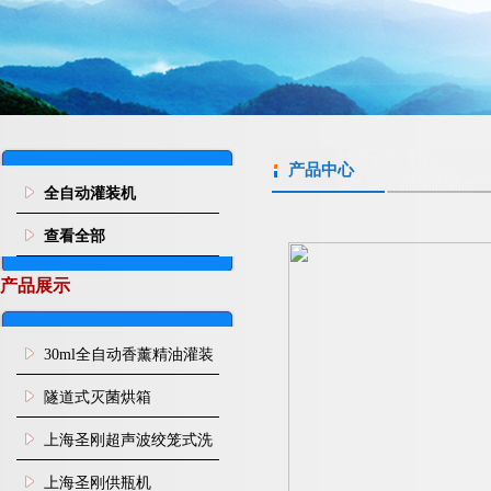
产品中心
全自动灌装机
查看全部
产品展示
30ml全自动香薰精油灌装
旋盖机
隧道式灭菌烘箱
上海圣刚超声波绞笼式洗
瓶机
上海圣刚供瓶机