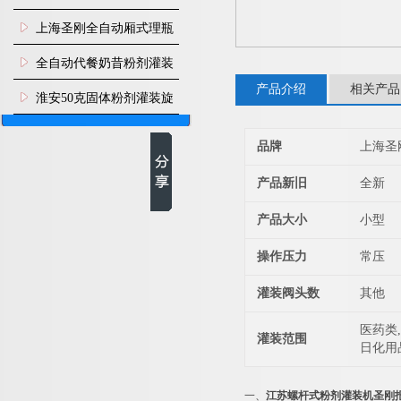
上海圣刚全自动厢式理瓶
机
全自动代餐奶昔粉剂灌装
产品介绍
相关产品
生产线
淮安50克固体粉剂灌装旋
盖机
品牌
上海圣
产品新旧
全新
产品大小
小型
操作压力
常压
灌装阀头数
其他
医药类,
灌装范围
日化用
一、
江苏螺杆式粉剂灌装机圣刚