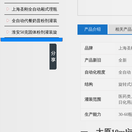
上海圣刚全自动厢式理瓶
机
全自动代餐奶昔粉剂灌装
产品介绍
相关产品
生产线
淮安50克固体粉剂灌装旋
盖机
品牌
上海圣
产品新旧
全新
自动化程度
全自动
结构
旋转式
医药类,
灌装范围
日化用
生产能力
30-60