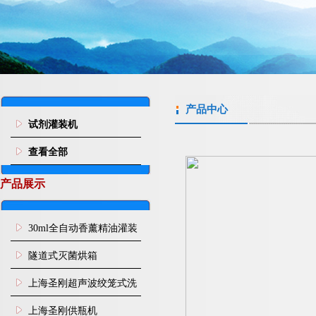
产品中心
试剂灌装机
查看全部
产品展示
30ml全自动香薰精油灌装
旋盖机
隧道式灭菌烘箱
上海圣刚超声波绞笼式洗
瓶机
上海圣刚供瓶机