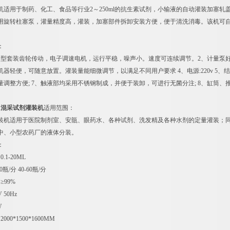
机适用于制药、化工、食品等行业2～250ml的抗生素试剂，小输液的自动灌装加塞
用旋转柱塞泵，灌量精度高，灌装，加塞部件拆卸安装方便，便于清洗消毒。该机可
。
：
型套装齿轮传动，电子调速电机，运行平稳，噪声小。速度可连续调节。2、计量泵好,精确度±
器轻便，可随意放置。灌装量能细微调节，以满足不同用户要求 4、电源:220v 5、
量调整方便; 7、触液部均采用不锈钢制成，并便于装卸，可进行无菌分注; 8、缸筒、
。
比1混采试剂灌装机
适用范围：
装机适用于医院制剂室、安瓿、眼药水、各种试剂、洗发精及各种水剂的定量灌装；
中、小型农药厂的液体分装。
：
1-20ML
瓶/分 40-60瓶/分
≥99%
 50Hz
W
00*1500*1600MM