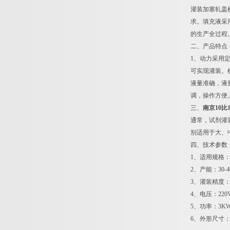
灌装加塞轧盖
求。填充液采
的生产全过程
二、产品特点
1、动力采用定
可实现灌装。机
液量准确，液
调，操作方便
三、
南京10
通常，试剂灌
别适用于大、
四、技术参数
1、适用规格：0.
2、产能：30-40
3、灌装精度：
4、电压：220V
5、功率：3K
6、外形尺寸：20