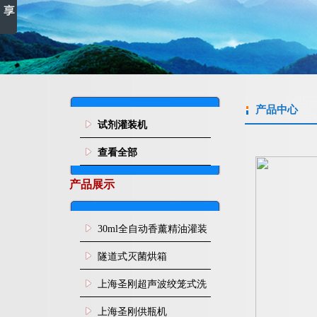
产品中心
试剂灌装机
查看全部
产品展示
30ml全自动香薰精油灌装
旋盖机
隧道式灭菌烘箱
上海圣刚超声波绞笼式洗
瓶机
上海圣刚供瓶机