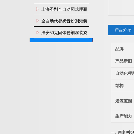
上海圣刚全自动厢式理瓶
机
全自动代餐奶昔粉剂灌装
产品介绍
生产线
淮安50克固体粉剂灌装旋
盖机
品牌
产品新旧
自动化程
结构
灌装范围
生产能力
一、
南京10