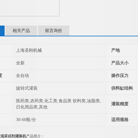
相关产品
留言询价
上海圣刚机械
产地
全新
产品大小
度
全自动
操作压力
旋转式灌装
供料缸结构
医药类,农药类,化工类,食品类 饮料类,油脂类,
灌装精度
日化用品类,其他
30-60瓶/分
适用规格
比1混采试剂灌装机
产品简介：