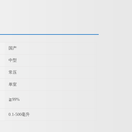
国产
中型
常压
单室
≧99%
0.1-500毫升