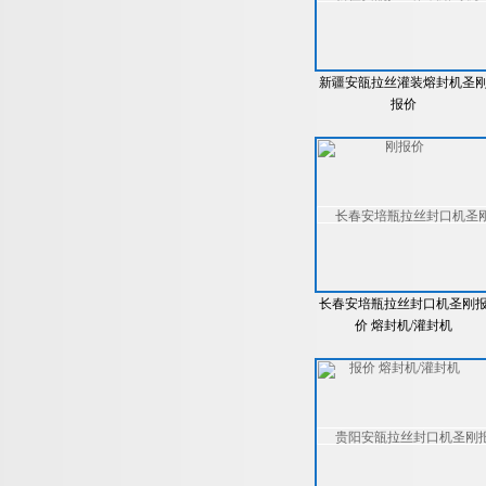
新疆安瓿拉丝灌装熔封机圣
报价
长春安培瓶拉丝封口机圣刚
价 熔封机/灌封机